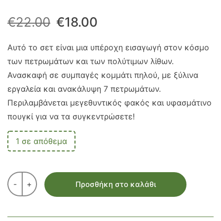
Original
Η
€
22.00
€
18.00
price
τρέχουσα
Αυτό το σετ είναι μια υπέροχη εισαγωγή στον κόσμο
των πετρωμάτων και των πολύτιμων λίθων.
was:
τιμή
Ανασκαφή σε συμπαγές κομμάτι πηλού, με ξύλινα
€22.00.
είναι:
εργαλεία και ανακάλυψη 7 πετρωμάτων.
Περιλαμβάνεται μεγεθυντικός φακός και υφασμάτινο
€18.00.
πουγκί για να τα συγκεντρώσετε!
1 σε απόθεμα
-
+
Προσθήκη στο καλάθι