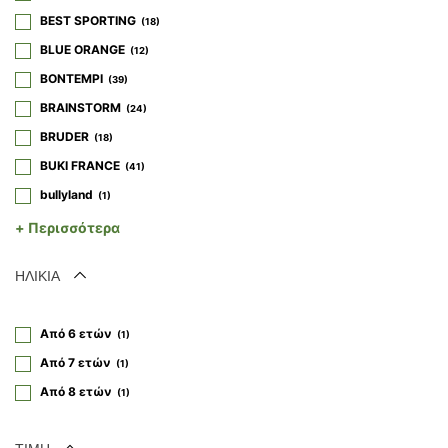
BEST SPORTING
18
BLUE ORANGE
12
BONTEMPI
39
BRAINSTORM
24
BRUDER
18
BUKI FRANCE
41
bullyland
1
CAYRO
+ Περισσότερα
64
CLASSIC WORLD
43
ΗΛΙΚΙΑ
CREALIGN
16
CREATTO
10
Από 6 ετών
1
CROCODILE CREEK
22
Από 7 ετών
1
CUTE BY FELIX
4
Από 8 ετών
1
DANTOY
5
DESSYLAS
57