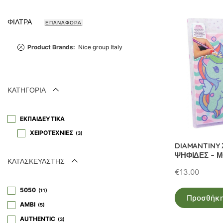
latest
ΦΙΛΤΡΑ
ΕΠΑΝΑΦΟΡΑ
Product Brands
:
Nice group Italy
ΚΑΤΗΓΟΡΙΑ
ΕΚΠΑΙΔΕΥΤΙΚΑ
ΧΕΙΡΟΤΕΧΝΙΕΣ
3
DIAMANTINY 
ΨΗΦΙΔΕΣ – 
ΚΑΤΑΣΚΕΥΑΣΤΗΣ
€
13.00
5050
11
Προσθήκη
AMBI
5
AUTHENTIC
3