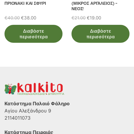
ΠΡΙΟΝΑΚΙ ΚΑΙ ΣΦΥΡΙ
(ΜΙΚΡΟΣ ΑΡΓΑΛΕΙΟΣ) –
ΝΕΟΣ!
Original
Η
Original
Η
€
40.00
€
38.00
€
21.00
€
19.00
price
τρέχουσα
price
τρέχουσα
Διαβάστε
Διαβάστε
was:
τιμή
was:
τιμή
περισσότερα
περισσότερα
€40.00.
είναι:
€21.00.
είναι:
€38.00.
€19.00.
Κατάστημα Παλαιό Φάληρο
Αγίου Αλεξάνδρου 9
2114011073
Κατάστημα Πειραιάς