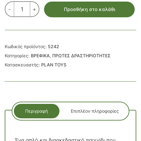
ΑΝΘΡΩΠΑΚΙΑ
-
+
Προσθήκη στο καλάθι
-
ΠΑΙΧΝΙΔΙ
ΑΙΣΘΗΤΗΡΙΩΝ
ΣΥΣΤΗΜΑΤΩΝ
ποσότητα
Κωδικός προϊόντος:
5242
Κατηγορίες:
ΒΡΕΦΙΚΑ
,
ΠΡΩΤΕΣ ΔΡΑΣΤΗΡΙΟΤΗΤΕΣ
Κατασκευαστής:
PLAN TOYS
Περιγραφή
Επιπλέον πληροφορίες
Ένα απλό και διασκεδαστικό παιχνίδι που