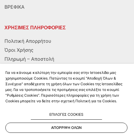
ΒΡΕΦΙΚΑ
ΧΡΗΣΙΜΕΣ ΠΛΗΡΟΦΟΡΙΕΣ
Πολιτική Απορρήτου
Όροι Χρήσης
Πληρωμή – Αποστολή
Αποστολή στην Κύπρο
Για να κάνουμε καλύτερη την εμπειρία σας στην Ιστοσελίδα μας
χρησιμοποιούμε Cookies. Πατώντας το κουμπί "Αποδοχή Όλων &
Συνέχεια" αποδέχεστε τη χρήση όλων των Cookies της Ιστοσελίδας
ΑΚΟΛΟΥΘΗΣΤΕ ΜΑΣ
μας. Για να τροποποιήσετε τις προτιμήσεις σας επιλέξτε το κουμπί
“Ρυθμίσεις Cookies”. Περισσότερες πληροφορίες για τη χρήση των
Cookies μπορείτε να δείτε στην σχετική Πολιτική για τα Cookies.
ΕΠΙΛΟΓΕΣ COOKIES
ΑΠΟΡΡΙΨΗ ΟΛΩΝ
Kalkito.gr
2026 | All rights reserved