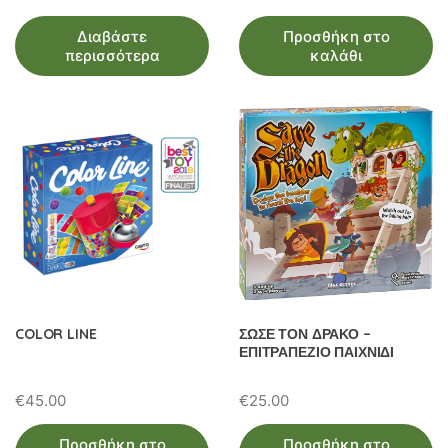
price
τρέχουσα
Διαβάστε
Προσθήκη στο
was:
τιμή
περισσότερα
καλάθι
€38.00.
είναι:
€33.00.
COLOR LINE
ΣΩΣΕ ΤΟΝ ΔΡΑΚΟ –
ΕΠΙΤΡΑΠΕΖΙΟ ΠΑΙΧΝΙΔΙ
€
45.00
€
25.00
Προσθήκη στο
Προσθήκη στο