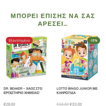
ΜΠΟΡΕΊ ΕΠΊΣΗΣ ΝΑ ΣΑΣ
ΑΡΈΣΕΙ…
Εξαντλημένο
-13%
DR. BEAKER – ΧΑΟΣ ΣΤΟ
LOTTO BINGO JUNIOR ΜΕ
ΕΡΓΑΣΤΗΡΙΟ ΧΗΜΕΙΑΣ!
ΚΛΗΡΩΤΙΔΑ
Original
Η
€
26.00
€
38.00
€
33.00