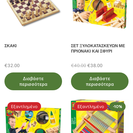
ΣΚΑΚΙ
ΣΕΤ ΞΥΛΟΚΑΤΑΣΚΕΥΩΝ ΜΕ
ΠΡΙΟΝΑΚΙ ΚΑΙ ΣΦΥΡΙ
Original
Η
€
32.00
€
40.00
€
38.00
price
τρέχουσα
Διαβάστε
Διαβάστε
was:
τιμή
περισσότερα
περισσότερα
€40.00.
είναι:
€38.00.
Εξαντλημένο
Εξαντλημένο
-10%