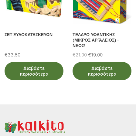
ΣΕΤ ΞΥΛΟΚΑΤΑΣΚΕΥΩΝ
ΤΕΛΑΡΟ ΥΦΑΝΤΙΚΗΣ
(ΜΙΚΡΟΣ ΑΡΓΑΛΕΙΟΣ) –
ΝΕΟΣ!
Original
Η
€
33.50
€
21.00
€
19.00
price
τρέχουσα
Διαβάστε
Διαβάστε
was:
τιμή
περισσότερα
περισσότερα
€21.00.
είναι:
€19.00.