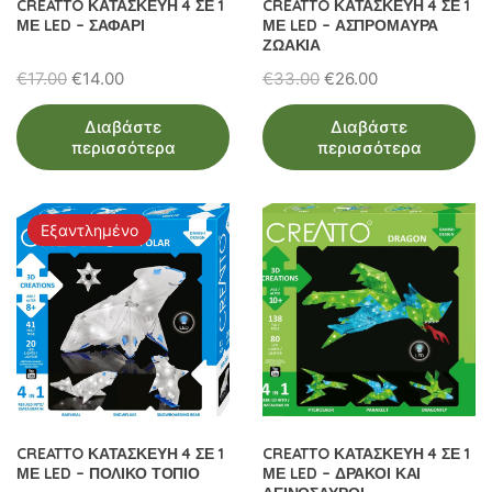
CREATTO ΚΑΤΑΣΚΕΥΗ 4 ΣΕ 1
CREATTO ΚΑΤΑΣΚΕΥΗ 4 ΣΕ 1
ΜΕ LED – ΣΑΦΑΡΙ
ΜΕ LED – ΑΣΠΡΟΜΑΥΡΑ
ΖΩΑΚΙΑ
Original
Η
Original
Η
€
17.00
€
14.00
€
33.00
€
26.00
price
τρέχουσα
price
τρέχουσα
Διαβάστε
Διαβάστε
was:
τιμή
was:
τιμή
περισσότερα
περισσότερα
€17.00.
είναι:
€33.00.
είναι:
€14.00.
€26.00.
Εξαντλημένο
CREATTO ΚΑΤΑΣΚΕΥΗ 4 ΣΕ 1
CREATTO ΚΑΤΑΣΚΕΥΗ 4 ΣΕ 1
ΜΕ LED – ΠΟΛΙΚΟ ΤΟΠΙΟ
ΜΕ LED – ΔΡΑΚΟΙ ΚΑΙ