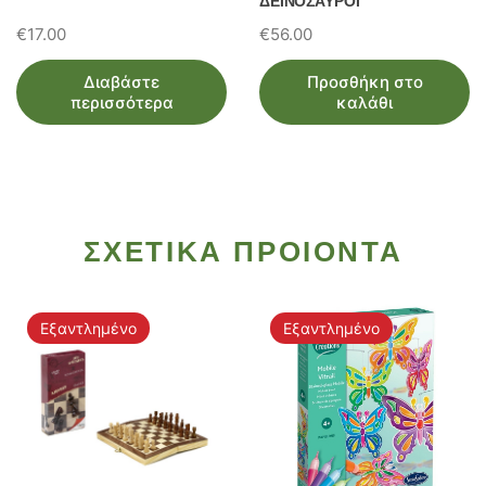
ΔΕΙΝΟΣΑΥΡΟΙ
€
17.00
€
56.00
Διαβάστε
Προσθήκη στο
περισσότερα
καλάθι
ΣΧΕΤΙΚΑ ΠΡΟΙΟΝΤΑ
Εξαντλημένο
Εξαντλημένο