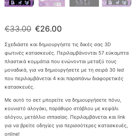
Original
Η
€
33.00
€
26.00
price
τρέχουσα
Σχεδιάστε και δημιουργήστε τις δικές σας 3D
φωτινές κατασκευές. Περιλαμβάνονται 57 εύκαμπτα
was:
τιμή
πλαστικά κομμάτια που ενώνονται μεταξύ τους
€33.00.
είναι:
μοναδικά, για να δημιουργήσετε με τη σειρά 30 led
που περιλαμβάνεται 4 και παραπάνω διαφορετικές
€26.00.
κατασκευές.
Με αυτό το σετ μπορείτε να δημιουργήσετε πόνυ,
κουνιστό αλογάκι, παράθυρο στάβλου με κεφάλι
αλόγου, μετάλλιο ιππασίας. Περιλαμβάνεται και link
για να βρείτε οδηγίες για περισσότερες κατασκευές,
online!