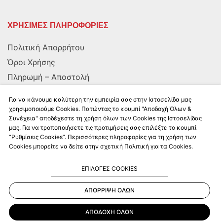
ΧΡΗΣΙΜΕΣ ΠΛΗΡΟΦΟΡΙΕΣ
Πολιτική Απορρήτου
Όροι Χρήσης
Πληρωμή – Αποστολή
Αποστολή στην Κύπρο
Για να κάνουμε καλύτερη την εμπειρία σας στην Ιστοσελίδα μας
χρησιμοποιούμε Cookies. Πατώντας το κουμπί "Αποδοχή Όλων &
Συνέχεια" αποδέχεστε τη χρήση όλων των Cookies της Ιστοσελίδας
ΑΚΟΛΟΥΘΗΣΤΕ ΜΑΣ
μας. Για να τροποποιήσετε τις προτιμήσεις σας επιλέξτε το κουμπί
“Ρυθμίσεις Cookies”. Περισσότερες πληροφορίες για τη χρήση των
Cookies μπορείτε να δείτε στην σχετική Πολιτική για τα Cookies.
ΕΠΙΛΟΓΕΣ COOKIES
ΑΠΟΡΡΙΨΗ ΟΛΩΝ
Kalkito.gr
2026 | All rights reserved
ΑΠΟΔΟΧΗ ΟΛΩΝ