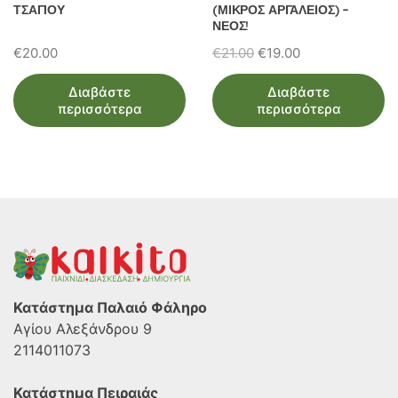
ΤΣΑΓΙΟΥ
(ΜΙΚΡΟΣ ΑΡΓΑΛΕΙΟΣ) –
ΝΕΟΣ!
Original
Η
€
20.00
€
21.00
€
19.00
price
τρέχουσα
Διαβάστε
Διαβάστε
was:
τιμή
περισσότερα
περισσότερα
€21.00.
είναι:
€19.00.
Κατάστημα Παλαιό Φάληρο
Αγίου Αλεξάνδρου 9
2114011073
Κατάστημα Πειραιάς