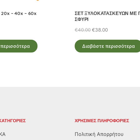
20x – 40x – 60x
ΣΕΤ ΞΥΛΟΚΑΤΑΣΚΕΥΩΝ ΜΕ Π
ΣΦΥΡΙ
Original
Η
€
40.00
€
38.00
price
τρέχουσα
was:
τιμή
 περισσότερα
Διαβάστε περισσότερα
€40.00.
είναι:
€38.00.
ΚΑΤΗΓΟΡΙΕΣ
ΧΡΗΣΙΜΕΣ ΠΛΗΡΟΦΟΡΙΕΣ
ΚΑ
Πολιτική Απορρήτου