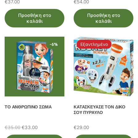
€
37.00
€
54.00
Προσθήκη στο
Προσθήκη στο
καλάθι
καλάθι
-6%
Εξαντλημένο
ΤΟ ΑΝΘΡΩΠΙΝΟ ΣΩΜΑ
ΚΑΤΑΣΚΕΥΑΣΕ ΤΟΝ ΔΙΚΟ
ΣΟΥ ΠΥΡΑΥΛΟ
Original
Η
€
35.00
€
33.00
€
29.00
price
τρέχουσα