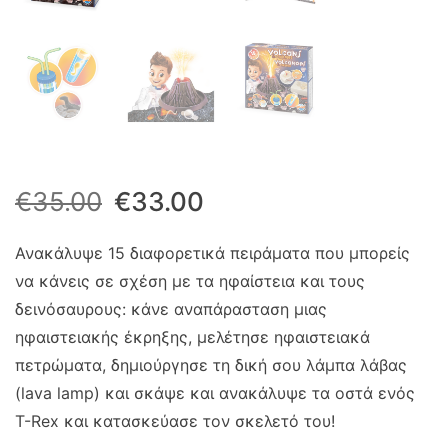
Original
Η
€
35.00
€
33.00
price
τρέχουσα
Ανακάλυψε 15 διαφορετικά πειράματα που μπορείς
να κάνεις σε σχέση με τα ηφαίστεια και τους
was:
τιμή
δεινόσαυρους: κάνε αναπάρασταση μιας
€35.00.
είναι:
ηφαιστειακής έκρηξης, μελέτησε ηφαιστειακά
πετρώματα, δημιούργησε τη δική σου λάμπα λάβας
€33.00.
(lava lamp) και σκάψε και ανακάλυψε τα οστά ενός
T-Rex και κατασκεύασε τον σκελετό του!