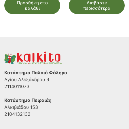
Προσθήκη στο
Διαβάστε
was:
τιμή
καλάθι
περισσότερα
€35.00.
είναι:
€33.00.
Κατάστημα Παλαιό Φάληρο
Αγίου Αλεξάνδρου 9
2114011073
Κατάστημα Πειραιάς
Αλκιβιάδου 153
2104132132