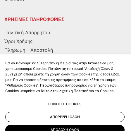
ΧΡΗΣΙΜΕΣ ΠΛΗΡΟΦΟΡΙΕΣ
Πολιτική Απορρήτου
Όροι Χρήσης
Πληρωμή – Αποστολή
Αποστολή στην Κύπρο
Για να κάνουμε καλύτερη την εμπειρία σας στην Ιστοσελίδα μας
χρησιμοποιούμε Cookies. Πατώντας το κουμπί "Αποδοχή Όλων &
Συνέχεια" αποδέχεστε τη χρήση όλων των Cookies της Ιστοσελίδας
ΑΚΟΛΟΥΘΗΣΤΕ ΜΑΣ
μας. Για να τροποποιήσετε τις προτιμήσεις σας επιλέξτε το κουμπί
“Ρυθμίσεις Cookies”. Περισσότερες πληροφορίες για τη χρήση των
Cookies μπορείτε να δείτε στην σχετική Πολιτική για τα Cookies.
ΕΠΙΛΟΓΕΣ COOKIES
ΑΠΟΡΡΙΨΗ ΟΛΩΝ
Kalkito.gr
2026 | All rights reserved
ΑΠΟΔΟΧΗ ΟΛΩΝ