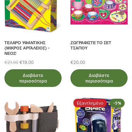
ΤΕΛΑΡΟ ΥΦΑΝΤΙΚΗΣ
ΖΩΓΡΑΦΙΣΤΕ ΤΟ ΣΕΤ
(ΜΙΚΡΟΣ ΑΡΓΑΛΕΙΟΣ) –
ΤΣΑΓΙΟΥ
ΝΕΟΣ!
Original
Η
€
21.00
€
19.00
€
20.00
price
τρέχουσα
Διαβάστε
Διαβάστε
was:
τιμή
περισσότερα
περισσότερα
€21.00.
είναι:
€19.00.
Εξαντλημένο
-5%