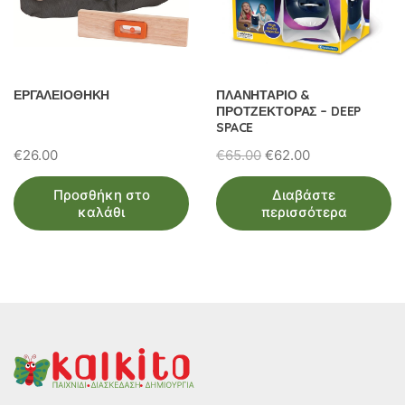
ΕΡΓΑΛΕΙΟΘΗΚΗ
ΠΛΑΝΗΤΑΡΙΟ &
ΠΡΟΤΖΕΚΤΟΡΑΣ – DEEP
SPACE
Original
Η
€
26.00
€
65.00
€
62.00
price
τρέχουσα
Προσθήκη στο
Διαβάστε
was:
τιμή
καλάθι
περισσότερα
€65.00.
είναι:
€62.00.