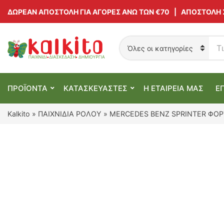
ΔΩΡΕΑΝ ΑΠΟΣΤΟΛΗ ΓΙΑ ΑΓΟΡΕΣ ΑΝΩ ΤΩΝ €70 | ΑΠΟΣΤΟΛΗ
Α
ν
C
α
a
ζ
t
ή
e
ΠΡΟΪΟΝΤΑ
ΚΑΤΑΣΚΕΥΑΣΤΕΣ
Η ΕΤΑΙΡΕΙΑ ΜΑΣ
Ε
τ
g
η
o
σ
r
Kalkito
»
ΠΑΙΧΝΙΔΙΑ ΡΟΛΟΥ
»
MERCEDES BENZ SPRINTER ΦΟΡ
η
y
π
n
ρ
a
ο
m
ϊ
e
ό
ν
τ
ω
ν