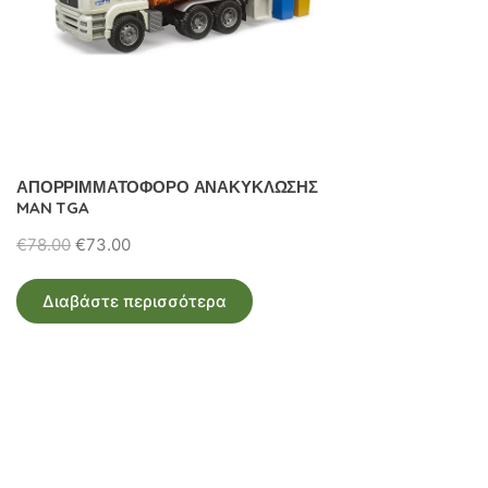
ΑΠΟΡΡΙΜΜΑΤΟΦΟΡΟ ΑΝΑΚΥΚΛΩΣΗΣ
MAN TGA
Original
Η
€
78.00
€
73.00
price
τρέχουσα
was:
τιμή
Διαβάστε περισσότερα
€78.00.
είναι:
€73.00.