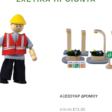
ΑΞΕΣΟΥΑΡ ΔΡΟΜΟΥ
Original
Η
€
15.00
€
13.00