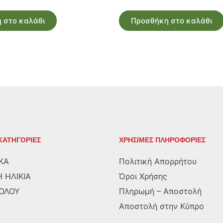
price
τρέχουσα
was:
τιμή
 στο καλάθι
Προσθήκη στο καλάθι
€15.00.
είναι:
€13.00.
ΚΑΤΗΓΟΡΙΕΣ
ΧΡΗΣΙΜΕΣ ΠΛΗΡΟΦΟΡΙΕΣ
ΚΑ
Πολιτική Απορρήτου
 ΗΛΙΚΙΑ
Όροι Χρήσης
ΡΟΛΟΥ
Πληρωμή – Αποστολή
Αποστολή στην Κύπρο