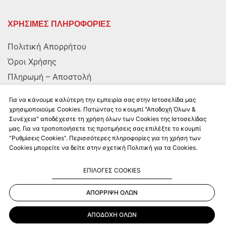
ΧΡΗΣΙΜΕΣ ΠΛΗΡΟΦΟΡΙΕΣ
Πολιτική Απορρήτου
Όροι Χρήσης
Πληρωμή – Αποστολή
Αποστολή στην Κύπρο
Για να κάνουμε καλύτερη την εμπειρία σας στην Ιστοσελίδα μας
χρησιμοποιούμε Cookies. Πατώντας το κουμπί "Αποδοχή Όλων &
Συνέχεια" αποδέχεστε τη χρήση όλων των Cookies της Ιστοσελίδας
ΑΚΟΛΟΥΘΗΣΤΕ ΜΑΣ
μας. Για να τροποποιήσετε τις προτιμήσεις σας επιλέξτε το κουμπί
“Ρυθμίσεις Cookies”. Περισσότερες πληροφορίες για τη χρήση των
Cookies μπορείτε να δείτε στην σχετική Πολιτική για τα Cookies.
ΕΠΙΛΟΓΕΣ COOKIES
ΑΠΟΡΡΙΨΗ ΟΛΩΝ
Kalkito.gr
2026 | All rights reserved
ΑΠΟΔΟΧΗ ΟΛΩΝ