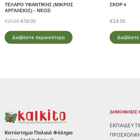
ΤΕΛΑΡΟ ΥΦΑΝΤΙΚΗΣ (ΜΙΚΡΟΣ
ΣΚΟΡ 4
ΑΡΓΑΛΕΙΟΣ) – ΝΕΟΣ!
Original
Η
€
21.00
€
19.00
€
24.00
price
τρέχουσα
was:
τιμή
Διαβάστε περισσότερα
Διαβάστε
€21.00.
είναι:
€19.00.
ΔΗΜΟΦΙΛΕΙΣ 
ΕΚΠΑΙΔΕΥΤΙ
Κατάστημα Παλαιό Φάληρο
ΠΡΟΣΧΟΛΙΚΗ
Αγίου Αλεξάνδρου 9