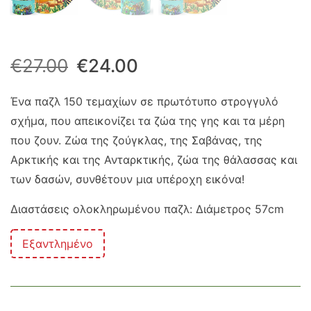
Original
Η
€
27.00
€
24.00
price
τρέχουσα
Ένα παζλ 150 τεμαχίων σε πρωτότυπο στρογγυλό
σχήμα, που απεικονίζει τα ζώα της γης και τα μέρη
was:
τιμή
που ζουν. Ζώα της ζούγκλας, της Σαβάνας, της
€27.00.
είναι:
Αρκτικής και της Ανταρκτικής, ζώα της θάλασσας και
των δασών, συνθέτουν μια υπέροχη εικόνα!
€24.00.
Διαστάσεις ολοκληρωμένου παζλ: Διάμετρος 57cm
Εξαντλημένο