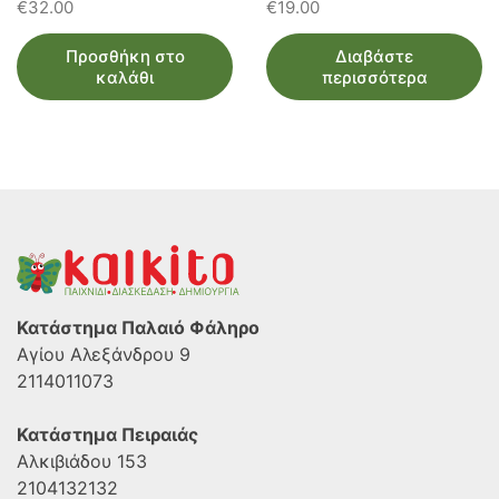
€
32.00
€
19.00
Προσθήκη στο
Διαβάστε
καλάθι
περισσότερα
Κατάστημα Παλαιό Φάληρο
Αγίου Αλεξάνδρου 9
2114011073
Κατάστημα Πειραιάς
Αλκιβιάδου 153
2104132132