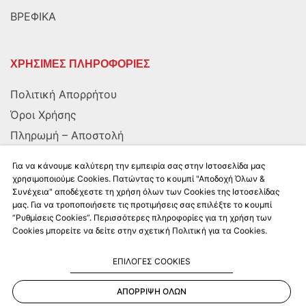
ΒΡΕΦΙΚΑ
ΧΡΗΣΙΜΕΣ ΠΛΗΡΟΦΟΡΙΕΣ
Πολιτική Απορρήτου
Όροι Χρήσης
Πληρωμή – Αποστολή
Αποστολή στην Κύπρο
Για να κάνουμε καλύτερη την εμπειρία σας στην Ιστοσελίδα μας
χρησιμοποιούμε Cookies. Πατώντας το κουμπί "Αποδοχή Όλων &
Συνέχεια" αποδέχεστε τη χρήση όλων των Cookies της Ιστοσελίδας
ΑΚΟΛΟΥΘΗΣΤΕ ΜΑΣ
μας. Για να τροποποιήσετε τις προτιμήσεις σας επιλέξτε το κουμπί
“Ρυθμίσεις Cookies”. Περισσότερες πληροφορίες για τη χρήση των
Cookies μπορείτε να δείτε στην σχετική Πολιτική για τα Cookies.
ΕΠΙΛΟΓΕΣ COOKIES
ΑΠΟΡΡΙΨΗ ΟΛΩΝ
Kalkito.gr
2026 | All rights reserved