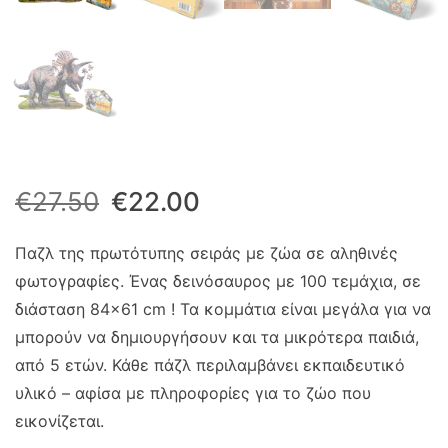
Original
Η
€
27.50
€
22.00
price
τρέχουσα
Παζλ της πρωτότυπης σειράς με ζώα σε αληθινές
φωτογραφίες. Ένας δεινόσαυρος με 100 τεμάχια, σε
was:
τιμή
διάσταση 84×61 cm ! Τα κομμάτια είναι μεγάλα για να
€27.50.
είναι:
μπορούν να δημιουργήσουν και τα μικρότερα παιδιά,
από 5 ετών. Κάθε πάζλ περιλαμβάνει εκπαιδευτικό
€22.00.
υλικό – αφίσα με πληροφορίες για το ζώο που
εικονίζεται.