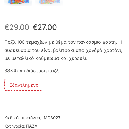
Original
Η
€
29.00
€
27.00
price
τρέχουσα
Παζλ 100 τεμαχίων με θέμα τον παγκόσμιο χάρτη. Η
συσκευασία του είναι βαλιτσάκι από χονδρό χαρτόνι,
was:
τιμή
με μεταλλικό κούμπωμα και χερούλι.
€29.00.
είναι:
88x47cm διάσταση παζλ
€27.00.
Εξαντλημένο
Κωδικός προϊόντος:
MD3027
Κατηγορία:
ΠΑΖΛ