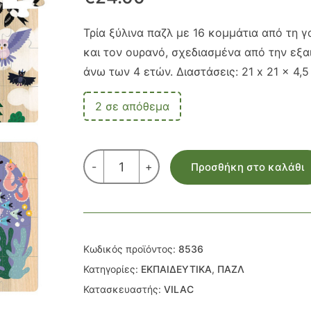
Τρία ξύλινα παζλ με 16 κομμάτια από τη γα
και τον ουρανό, σχεδιασμένα από την εξαι
άνω των 4 ετών. Διαστάσεις: 21 x 21 x 4,5
2 σε απόθεμα
ΠΑΖΛ
-
+
Προσθήκη στο καλάθι
ΞΥΛΙΝΟ
ΓΗ,ΘΑΛΑΣΣΑ,ΟΥΡΑΝΟΣ
3
x
16
ΚΟΜ.
Κωδικός προϊόντος:
8536
ποσότητα
Κατηγορίες:
ΕΚΠΑΙΔΕΥΤΙΚΑ
,
ΠΑΖΛ
Κατασκευαστής:
VILAC