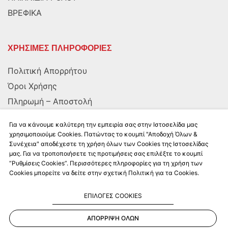
ΒΡΕΦΙΚΑ
ΧΡΗΣΙΜΕΣ ΠΛΗΡΟΦΟΡΙΕΣ
Πολιτική Απορρήτου
Όροι Χρήσης
Πληρωμή – Αποστολή
Αποστολή στην Κύπρο
Για να κάνουμε καλύτερη την εμπειρία σας στην Ιστοσελίδα μας
χρησιμοποιούμε Cookies. Πατώντας το κουμπί "Αποδοχή Όλων &
Συνέχεια" αποδέχεστε τη χρήση όλων των Cookies της Ιστοσελίδας
ΑΚΟΛΟΥΘΗΣΤΕ ΜΑΣ
μας. Για να τροποποιήσετε τις προτιμήσεις σας επιλέξτε το κουμπί
“Ρυθμίσεις Cookies”. Περισσότερες πληροφορίες για τη χρήση των
Cookies μπορείτε να δείτε στην σχετική Πολιτική για τα Cookies.
ΕΠΙΛΟΓΕΣ COOKIES
ΑΠΟΡΡΙΨΗ ΟΛΩΝ
Kalkito.gr
2026 | All rights reserved