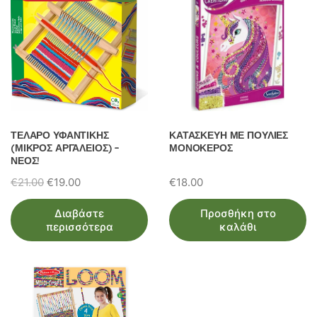
ΤΕΛΑΡΟ ΥΦΑΝΤΙΚΗΣ
ΚΑΤΑΣΚΕΥΗ ΜΕ ΠΟΥΛΙΕΣ
(ΜΙΚΡΟΣ ΑΡΓΑΛΕΙΟΣ) –
ΜΟΝΟΚΕΡΟΣ
ΝΕΟΣ!
Original
Η
€
21.00
€
19.00
€
18.00
price
τρέχουσα
Διαβάστε
Προσθήκη στο
was:
τιμή
περισσότερα
καλάθι
€21.00.
είναι:
€19.00.