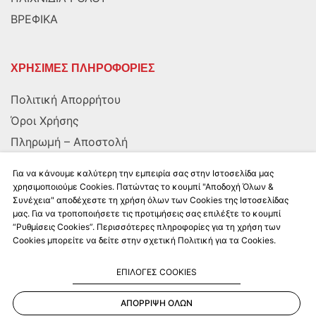
ΒΡΕΦΙΚΑ
ΧΡΗΣΙΜΕΣ ΠΛΗΡΟΦΟΡΙΕΣ
Πολιτική Απορρήτου
Όροι Χρήσης
Πληρωμή – Αποστολή
Αποστολή στην Κύπρο
Για να κάνουμε καλύτερη την εμπειρία σας στην Ιστοσελίδα μας
χρησιμοποιούμε Cookies. Πατώντας το κουμπί "Αποδοχή Όλων &
Συνέχεια" αποδέχεστε τη χρήση όλων των Cookies της Ιστοσελίδας
ΑΚΟΛΟΥΘΗΣΤΕ ΜΑΣ
μας. Για να τροποποιήσετε τις προτιμήσεις σας επιλέξτε το κουμπί
“Ρυθμίσεις Cookies”. Περισσότερες πληροφορίες για τη χρήση των
Cookies μπορείτε να δείτε στην σχετική Πολιτική για τα Cookies.
ΕΠΙΛΟΓΕΣ COOKIES
ΑΠΟΡΡΙΨΗ ΟΛΩΝ
Kalkito.gr
2026 | All rights reserved