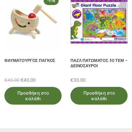
-11%
ΘΑΥΜΑΤΟΥΡΓΟΣ ΠΑΓΚΟΣ
ΠΑΖΛ ΠΑΤΩΜΑΤΟΣ 30 ΤΕΜ –
ΔΕΙΝΟΣΑΥΡΟΙ
Original
Η
€
45.00
€
40.00
€
30.00
price
τρέχουσα
Προσθήκη στο
Προσθήκη στο
was:
τιμή
καλάθι
καλάθι
€45.00.
είναι:
€40.00.