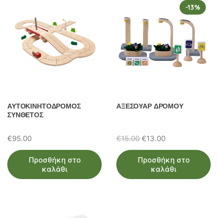
-13%
ΑΥΤΟΚΙΝΗΤΟΔΡΟΜΟΣ
ΑΞΕΣΟΥΑΡ ΔΡΟΜΟΥ
ΣΥΝΘΕΤΟΣ
Original
Η
€
95.00
€
15.00
€
13.00
price
τρέχουσα
Προσθήκη στο
Προσθήκη στο
was:
τιμή
καλάθι
καλάθι
€15.00.
είναι:
€13.00.