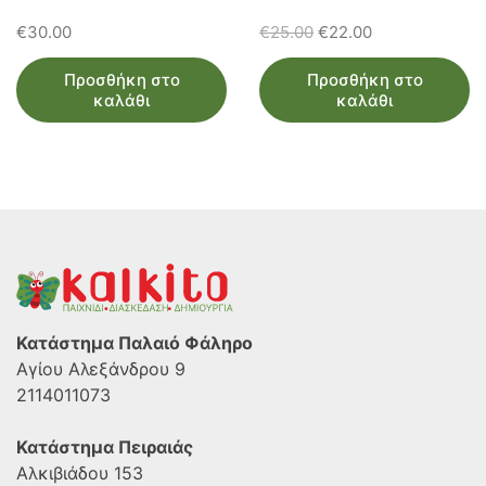
Original
Η
€
30.00
€
25.00
€
22.00
price
τρέχουσα
Προσθήκη στο
Προσθήκη στο
was:
τιμή
καλάθι
καλάθι
€25.00.
είναι:
€22.00.
Κατάστημα Παλαιό Φάληρο
Αγίου Αλεξάνδρου 9
2114011073
Κατάστημα Πειραιάς
Αλκιβιάδου 153