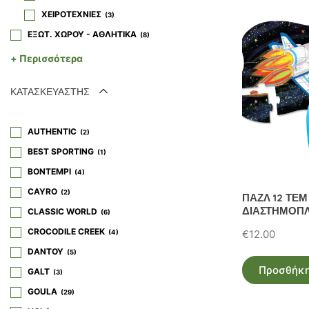
ΧΕΙΡΟΤΕΧΝΙΕΣ
3
ΕΞΩΤ. ΧΩΡΟΥ - ΑΘΛΗΤΙΚΑ
8
ΚΟΥΚΛΕΣ
7
+ Περισσότερα
ΚΟΥΚΛΟΘΕΑΤΡΟ
ΚΑΤΑΣΚΕΥΑΣΤΗΣ
ΓΑΝΤΟΚΟΥΚΛΕΣ
4
ΚΟΥΚΛΟΘΕΑΤΡΑ
1
AUTHENTIC
ΛΟΥΤΡΙΝΑ ΖΩΑΚΙΑ
2
2
BEST SPORTING
ΜΙΚΡΟΑΝΤΙΚΕΙΜΕΝΑ-PARTY
1
1
BONTEMPI
ΜΟΥΣΙΚΑ ΟΡΓΑΝΑ
4
1
CAYRO
ΠΑΙΔΙΚΟ ΔΩΜΑΤΙΟ
2
3
ΠΑΖΛ 12 ΤΕΜ
ΔΙΑΣΤΗΜΟΠ
CLASSIC WORLD
ΠΑΙΧΝΙΔΙΑ ΡΟΛΟΥ
6
CROCODILE CREEK
ΑΥΤΟΚΙΝΗΤΟΔΡΟΜΟΙ ΚΑΙ ΤΡΕΝΑ
€
12.00
4
1
DANTOY
ΚΟΥΖΙΝΕΣ & ΚΟΥΖΙΝΙΚΑ
5
21
Προσθήκη
GALT
ΦΟΡΤΗΓΑ ΚΑΙ ΑΥΤΟΚΙΝΗΤΑΚΙΑ
3
1
GOULA
ΠΡΟΣΧΟΛΙΚΗ ΗΛΙΚΙΑ
29