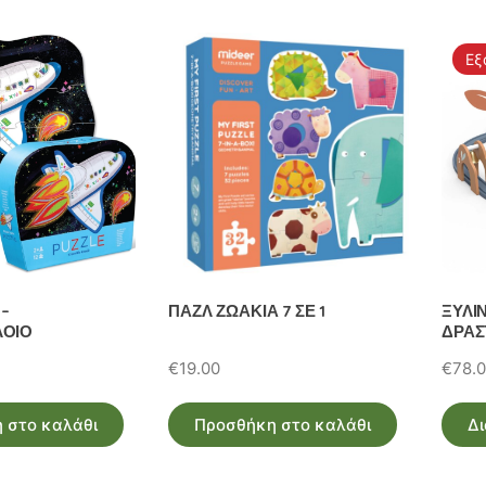
Εξ
 –
ΠΑΖΛ ΖΩΑΚΙΑ 7 ΣΕ 1
ΞΥΛΙ
ΛΟΙΟ
ΔΡΑΣ
€
19.00
€
78.
 στο καλάθι
Προσθήκη στο καλάθι
Δι