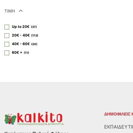
STEP2
1
ΤΙΜΗ
TENDER LEAF
2
Toi World
1
Up to 20€
37
TOP BRIGHT
2
20€ - 40€
113
VILAC
19
40€ - 60€
20
WONDERWORLD
1
60€ +
11
WWF PLUSH TOYS
1
ΑΦΟΙ ΚΑΛΑΝΤΖΗ
1
ΔΗΜΟΦΙΛΕΙΣ 
ΕΚΠΑΙΔΕΥΤΙ