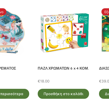
νο
Εξ
ΑΡΕΜΑΤΟΣ
ΠΑΖΛ ΧΡΩΜΑΤΩΝ 6 x 4 ΚΟΜ.
ΔΙΑΣ
€
18.00
€
39.
 περισσότερα
Προσθήκη στο καλάθι
Δι