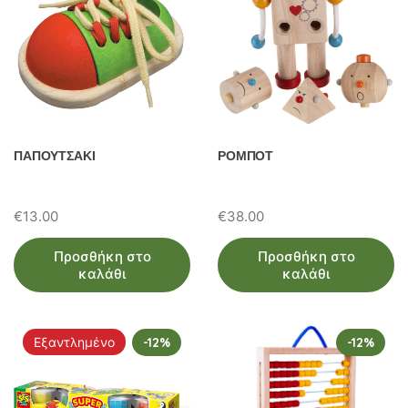
ΠΑΠΟΥΤΣΑΚΙ
ΡΟΜΠΟΤ
€
13.00
€
38.00
Προσθήκη στο
Προσθήκη στο
καλάθι
καλάθι
Εξαντλημένο
-12%
-12%