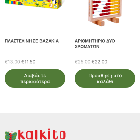
ΠΛΑΣΤΕΛΙΝΗ ΣΕ ΒΑΖΑΚΙΑ
ΑΡΙΘΜΗΤΗΡΙΟ ΔΥΟ
ΧΡΩΜΑΤΩΝ
Original
Η
Original
Η
€
13.00
€
11.50
€
25.00
€
22.00
price
τρέχουσα
price
τρέχουσα
Διαβάστε
Προσθήκη στο
was:
τιμή
was:
τιμή
περισσότερα
καλάθι
€13.00.
είναι:
€25.00.
είναι:
€11.50.
€22.00.