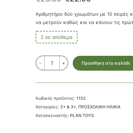
price
τρέχουσα
Αριθμητήριο δύο χρωμάτων με 10 σειρές κ
να μετρούν καθώς και να κάνουν τις πρώτ
was:
τιμή
€25.00.
είναι:
2 σε απόθεμα
€22.00.
ΑΡΙΘΜΗΤΗΡΙΟ
-
+
Προσθήκη στο καλάθι
ΔΥΟ
ΧΡΩΜΑΤΩΝ
ποσότητα
Κωδικός προϊόντος:
1152
Κατηγορίες:
2+ & 3+
,
ΠΡΟΣΧΟΛΙΚΗ ΗΛΙΚΙΑ
Κατασκευαστής:
PLAN TOYS