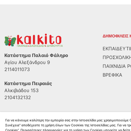
ΔΗΜΟΦΙΛΕΙΣ 
ΕΚΠΑΙΔΕΥΤΙ
Κατάστημα Παλαιό Φάληρο
ΠΡΟΣΧΟΛΙΚΗ
Αγίου Αλεξάνδρου 9
ΠΑΙΧΝΙΔΙΑ 
2114011073
ΒΡΕΦΙΚΑ
Κατάστημα Πειραιάς
Αλκιβιάδου 153
2104132132
Για να κάνουμε καλύτερη την εμπειρία σας στην Ιστοσελίδα μας χρησιμοποιούμε
Συνέχεια" αποδέχεστε τη χρήση όλων των Cookies της Ιστοσελίδας μας. Για να τρ
Kalkito.gr
2026 | All rights reserved
Cookies”. Περισσότερες πληροφορίες για τη χρήση των Cookies μπορείτε να δείτε 