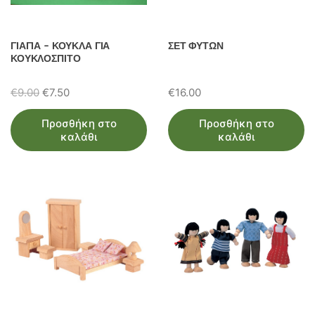
ΓΙΑΓΙΑ – ΚΟΥΚΛΑ ΓΙΑ
ΣΕΤ ΦΥΤΩΝ
ΚΟΥΚΛΟΣΠΙΤΟ
Original
Η
€
9.00
€
7.50
€
16.00
price
τρέχουσα
Προσθήκη στο
Προσθήκη στο
was:
τιμή
καλάθι
καλάθι
€9.00.
είναι:
€7.50.