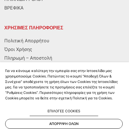
ΒΡΕΦΙΚΑ
ΧΡΗΣΙΜΕΣ ΠΛΗΡΟΦΟΡΙΕΣ
Πολιτική Απορρήτου
Όροι Χρήσης
Πληρωμή – Αποστολή
Αποστολή στην Κύπρο
Για να κάνουμε καλύτερη την εμπειρία σας στην Ιστοσελίδα μας
χρησιμοποιούμε Cookies. Πατώντας το κουμπί "Αποδοχή Όλων &
Συνέχεια" αποδέχεστε τη χρήση όλων των Cookies της Ιστοσελίδας
ΑΚΟΛΟΥΘΗΣΤΕ ΜΑΣ
μας. Για να τροποποιήσετε τις προτιμήσεις σας επιλέξτε το κουμπί
“Ρυθμίσεις Cookies”. Περισσότερες πληροφορίες για τη χρήση των
Cookies μπορείτε να δείτε στην σχετική Πολιτική για τα Cookies.
ΕΠΙΛΟΓΕΣ COOKIES
ΑΠΟΡΡΙΨΗ ΟΛΩΝ
Kalkito.gr
2026 | All rights reserved