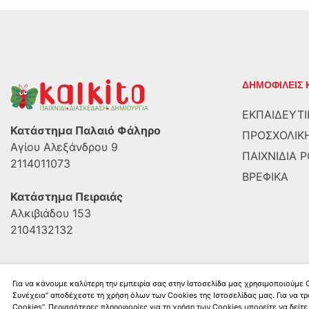
ΔΗΜΟΦΙΛΕΙΣ 
ΕΚΠΑΙΔΕΥΤΙ
Κατάστημα Παλαιό Φάληρο
ΠΡΟΣΧΟΛΙΚΗ
Αγίου Αλεξάνδρου 9
ΠΑΙΧΝΙΔΙΑ 
2114011073
ΒΡΕΦΙΚΑ
Κατάστημα Πειραιάς
Αλκιβιάδου 153
2104132132
Για να κάνουμε καλύτερη την εμπειρία σας στην Ιστοσελίδα μας χρησιμοποιούμε
Συνέχεια" αποδέχεστε τη χρήση όλων των Cookies της Ιστοσελίδας μας. Για να τρ
Kalkito.gr
2026 | All rights reserved
Cookies”. Περισσότερες πληροφορίες για τη χρήση των Cookies μπορείτε να δείτε 