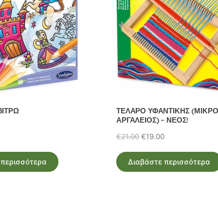
ΒΙΤΡΩ
ΤΕΛΑΡΟ ΥΦΑΝΤΙΚΗΣ (ΜΙΚΡ
ΑΡΓΑΛΕΙΟΣ) – ΝΕΟΣ!
Original
Η
€
21.00
€
19.00
price
τρέχουσα
was:
τιμή
 περισσότερα
Διαβάστε περισσότερα
€21.00.
είναι:
€19.00.