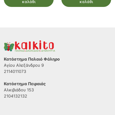
καλάθι
καλάθι
€100.00.
είναι:
€95.00.
Κατάστημα Παλαιό Φάληρο
Αγίου Αλεξάνδρου 9
2114011073
Κατάστημα Πειραιάς
Αλκιβιάδου 153
2104132132