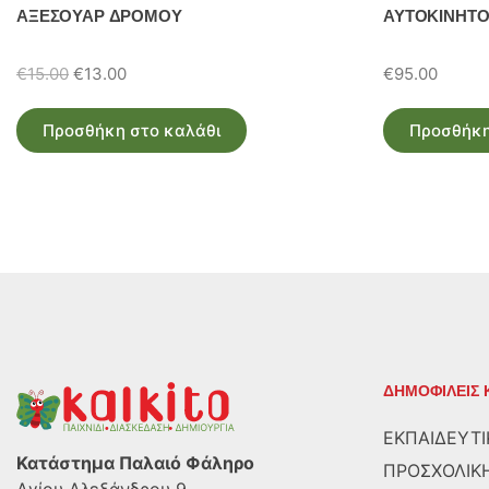
ΑΞΕΣΟΥΑΡ ΔΡΟΜΟΥ
ΑΥΤΟΚΙΝΗΤ
Original
Η
€
15.00
€
13.00
€
95.00
price
τρέχουσα
was:
τιμή
Προσθήκη στο καλάθι
Προσθήκη
€15.00.
είναι:
€13.00.
ΔΗΜΟΦΙΛΕΙΣ 
ΕΚΠΑΙΔΕΥΤΙ
Κατάστημα Παλαιό Φάληρο
ΠΡΟΣΧΟΛΙΚΗ
Αγίου Αλεξάνδρου 9