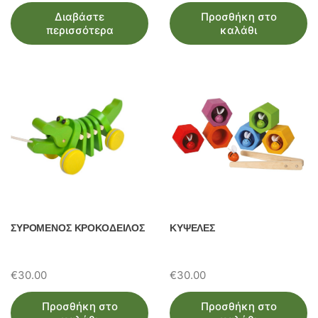
price
τρέχουσα
Διαβάστε
Προσθήκη στο
was:
τιμή
περισσότερα
καλάθι
€13.00.
είναι:
€11.50.
ΣΥΡΟΜΕΝΟΣ ΚΡΟΚΟΔΕΙΛΟΣ
ΚΥΨΕΛΕΣ
€
30.00
€
30.00
Προσθήκη στο
Προσθήκη στο