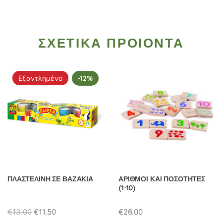
ΣΧΕΤΙΚΑ ΠΡΟΙΟΝΤΑ
Εξαντλημένο
-12%
ΠΛΑΣΤΕΛΙΝΗ ΣΕ ΒΑΖΑΚΙΑ
ΑΡΙΘΜΟΙ ΚΑΙ ΠΟΣΟΤΗΤΕΣ
(1-10)
Original
Η
€
13.00
€
11.50
€
26.00