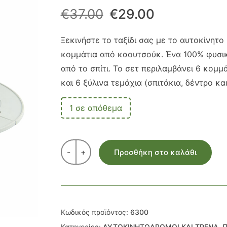
Original
Η
€
37.00
€
29.00
price
τρέχουσα
Ξεκινήστε το ταξίδι σας με το αυτοκίνητο
κομμάτια από καουτσούκ. Ένα 100% φυσικ
was:
τιμή
από το σπίτι. Το σετ περιλαμβάνει 6 κομμ
€37.00.
είναι:
και 6 ξύλινα τεμάχια (σπιτάκια, δέντρο κα
€29.00.
1 σε απόθεμα
-
+
Προσθήκη στο καλάθι
Κωδικός προϊόντος:
6300
Κατηγορίες:
ΑΥΤΟΚΙΝΗΤΟΔΡΟΜΟΙ ΚΑΙ ΤΡΕΝΑ
,
Π