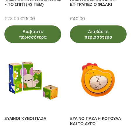
– ΤΟ ΣΠΙΤΙ (42 ΤΕΜ)
ΕΠΙΤΡΑΠΕΖΙΟ ΦΙΔΑΚΙ
Original
Η
€
28.00
€
25.00
€
40.00
price
τρέχουσα
Διαβάστε
Διαβάστε
was:
τιμή
περισσότερα
περισσότερα
€28.00.
είναι:
€25.00.
ΞΥΛΙΝΟΙ ΚΥΒΟΙ ΠΑΖΛ
ΞΥΛΙΝΟ ΠΑΖΛ Η ΚΟΤΟΥΛΑ
ΚΑΙ ΤΟ ΑΥΓΟ