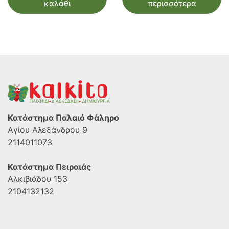
καλάθι
περισσότερα
€21.00.
είναι:
€19.00.
Κατάστημα Παλαιό Φάληρο
Αγίου Αλεξάνδρου 9
2114011073
Κατάστημα Πειραιάς
Αλκιβιάδου 153
2104132132