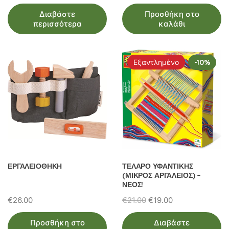
Διαβάστε
Προσθήκη στο
περισσότερα
καλάθι
Εξαντλημένο
-10%
ΕΡΓΑΛΕΙΟΘΗΚΗ
ΤΕΛΑΡΟ ΥΦΑΝΤΙΚΗΣ
(ΜΙΚΡΟΣ ΑΡΓΑΛΕΙΟΣ) –
ΝΕΟΣ!
Original
Η
€
26.00
€
21.00
€
19.00
price
τρέχουσα
Προσθήκη στο
Διαβάστε
was:
τιμή