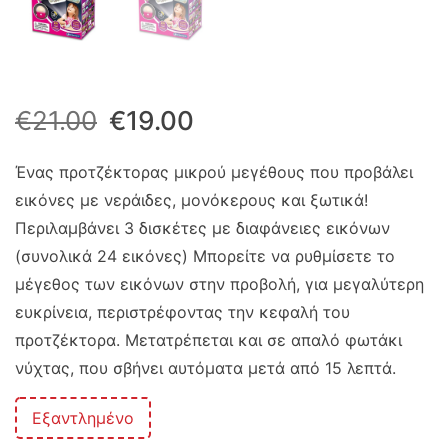
Original
Η
€
21.00
€
19.00
price
τρέχουσα
Ένας προτζέκτορας μικρού μεγέθους που προβάλει
εικόνες με νεράιδες, μονόκερους και ξωτικά!
was:
τιμή
Περιλαμβάνει 3 δισκέτες με διαφάνειες εικόνων
€21.00.
είναι:
(συνολικά 24 εικόνες) Μπορείτε να ρυθμίσετε το
μέγεθος των εικόνων στην προβολή, για μεγαλύτερη
€19.00.
ευκρίνεια, περιστρέφοντας την κεφαλή του
προτζέκτορα. Μετατρέπεται και σε απαλό φωτάκι
νύχτας, που σβήνει αυτόματα μετά από 15 λεπτά.
Εξαντλημένο