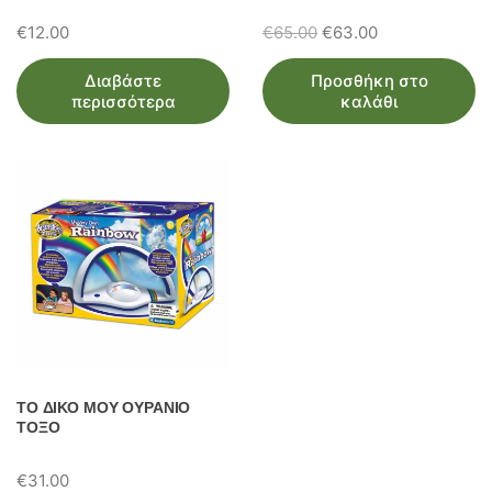
Original
Η
€
12.00
€
65.00
€
63.00
price
τρέχουσα
Διαβάστε
Προσθήκη στο
was:
τιμή
περισσότερα
καλάθι
€65.00.
είναι:
€63.00.
ΤΟ ΔΙΚΟ ΜΟΥ ΟΥΡΑΝΙΟ
ΤΟΞΟ
€
31.00