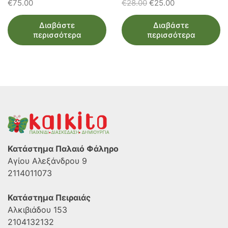
Original
Η
€
75.00
€
28.00
€
25.00
price
τρέχουσα
Διαβάστε
Διαβάστε
was:
τιμή
περισσότερα
περισσότερα
€28.00.
είναι:
€25.00.
Κατάστημα Παλαιό Φάληρο
Αγίου Αλεξάνδρου 9
2114011073
Κατάστημα Πειραιάς
Αλκιβιάδου 153
2104132132