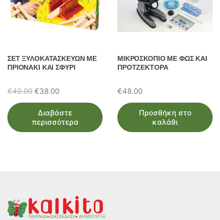
ΣΕΤ ΞΥΛΟΚΑΤΑΣΚΕΥΩΝ ΜΕ
ΜΙΚΡΟΣΚΟΠΙΟ ΜΕ ΦΩΣ ΚΑΙ
ΠΡΙΟΝΑΚΙ ΚΑΙ ΣΦΥΡΙ
ΠΡΟΤΖΕΚΤΟΡΑ
Original
Η
€
40.00
€
38.00
€
48.00
price
τρέχουσα
Διαβάστε
Προσθήκη στο
was:
τιμή
περισσότερα
καλάθι
€40.00.
είναι:
€38.00.