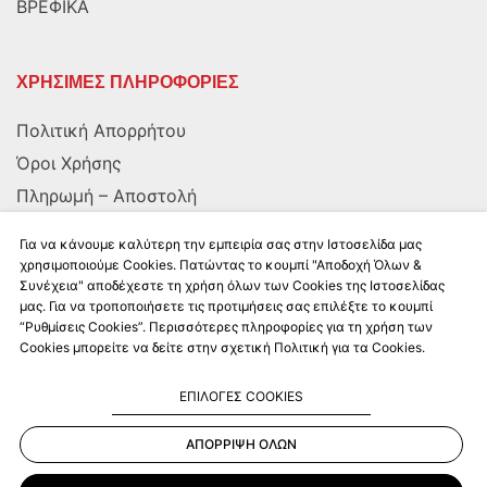
ΒΡΕΦΙΚΑ
ΧΡΗΣΙΜΕΣ ΠΛΗΡΟΦΟΡΙΕΣ
Πολιτική Απορρήτου
Όροι Χρήσης
Πληρωμή – Αποστολή
Αποστολή στην Κύπρο
Για να κάνουμε καλύτερη την εμπειρία σας στην Ιστοσελίδα μας
χρησιμοποιούμε Cookies. Πατώντας το κουμπί "Αποδοχή Όλων &
Συνέχεια" αποδέχεστε τη χρήση όλων των Cookies της Ιστοσελίδας
ΑΚΟΛΟΥΘΗΣΤΕ ΜΑΣ
μας. Για να τροποποιήσετε τις προτιμήσεις σας επιλέξτε το κουμπί
“Ρυθμίσεις Cookies”. Περισσότερες πληροφορίες για τη χρήση των
Cookies μπορείτε να δείτε στην σχετική Πολιτική για τα Cookies.
ΕΠΙΛΟΓΕΣ COOKIES
ΑΠΟΡΡΙΨΗ ΟΛΩΝ
Kalkito.gr
2026 | All rights reserved