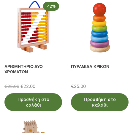
-12%
ΑΡΙΘΜΗΤΗΡΙΟ ΔΥΟ
ΠΥΡΑΜΙΔΑ ΚΡΙΚΩΝ
ΧΡΩΜΑΤΩΝ
Original
Η
€
25.00
€
22.00
€
25.00
price
τρέχουσα
Προσθήκη στο
Προσθήκη στο
was:
τιμή
καλάθι
καλάθι
€25.00.
είναι:
€22.00.