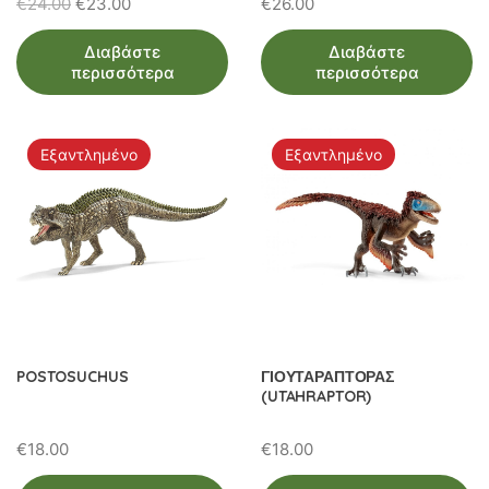
Original
Η
€
24.00
€
23.00
€
26.00
price
τρέχουσα
Διαβάστε
Διαβάστε
was:
τιμή
περισσότερα
περισσότερα
€24.00.
είναι:
€23.00.
Εξαντλημένο
Εξαντλημένο
POSTOSUCHUS
ΓΙΟΥΤΑΡΑΠΤΟΡΑΣ
(UTAHRAPTOR)
€
18.00
€
18.00