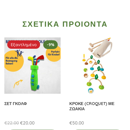
ΣΧΕΤΙΚΑ ΠΡΟΙΟΝΤΑ
Εξαντλημένο
-9%
ΣΕΤ ΓΚΟΛΦ
ΚΡΟΚΕ (CROQUET) ΜΕ
ΖΩΑΚΙΑ
Original
Η
€
22.00
€
20.00
€
50.00
price
τρέχουσα