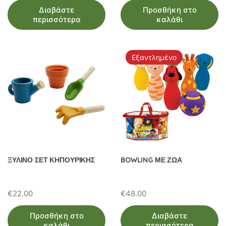
Διαβάστε
Προσθήκη στο
was:
τιμή
περισσότερα
καλάθι
€22.00.
είναι:
€20.00.
Εξαντλημένο
ΞΥΛΙΝΟ ΣΕΤ ΚΗΠΟΥΡΙΚΗΣ
BOWLING ΜΕ ΖΩΑ
€
22.00
€
48.00
Προσθήκη στο
Διαβάστε
καλάθι
περισσότερα