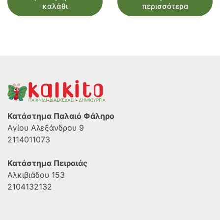
καλάθι
περισσότερα
€100.00.
είναι:
€95.00.
Κατάστημα Παλαιό Φάληρο
Αγίου Αλεξάνδρου 9
2114011073
Κατάστημα Πειραιάς
Αλκιβιάδου 153
2104132132