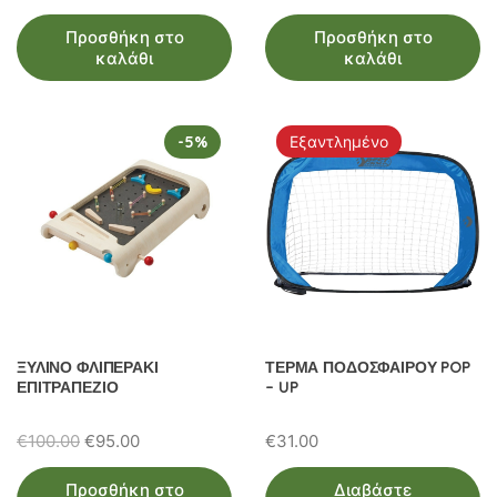
Προσθήκη στο
Προσθήκη στο
καλάθι
καλάθι
-5%
Εξαντλημένο
ΞΥΛΙΝΟ ΦΛΙΠΕΡΑΚΙ
ΤΕΡΜΑ ΠΟΔΟΣΦΑΙΡΟΥ POP
ΕΠΙΤΡΑΠΕΖΙΟ
– UP
Original
Η
€
100.00
€
95.00
€
31.00
price
τρέχουσα
Προσθήκη στο
Διαβάστε
was:
τιμή