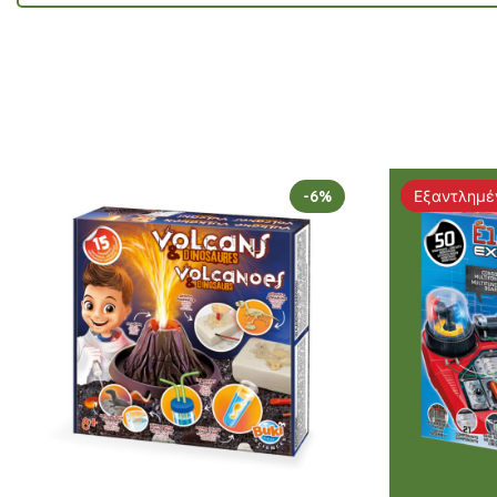
-6%
Εξαντλημέ