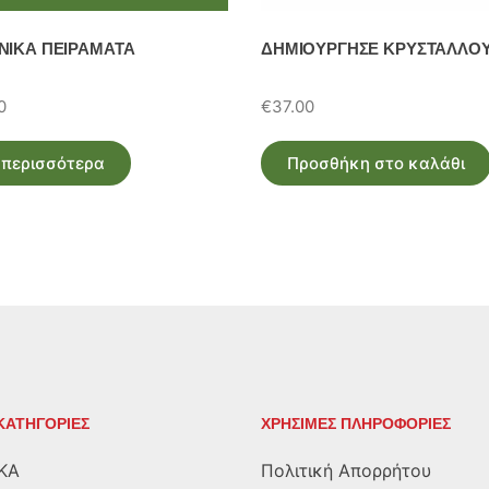
ΝΙΚΑ ΠΕΙΡΑΜΑΤΑ
ΔΗΜΙΟΥΡΓΗΣΕ ΚΡΥΣΤΑΛΛΟ
al
Η
0
€
37.00
τρέχουσα
τιμή
 περισσότερα
Προσθήκη στο καλάθι
.
είναι:
€49.00.
ΚΑΤΗΓΟΡΙΕΣ
ΧΡΗΣΙΜΕΣ ΠΛΗΡΟΦΟΡΙΕΣ
ΚΑ
Πολιτική Απορρήτου