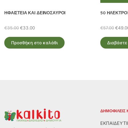
ΗΦΑΙΣΤΕΙΑ ΚΑΙ ΔΕΙΝΟΣΑΥΡΟΙ
50 ΗΛΕΚΤΡΟ
Original
Η
Origin
€
35.00
€
33.00
€
57.00
€
49.0
price
τρέχουσα
price
was:
τιμή
was:
Προσθήκη στο καλάθι
Διαβάστε
€35.00.
είναι:
€57.00
€33.00.
ΔΗΜΟΦΙΛΕΙΣ 
ΕΚΠΑΙΔΕΥΤΙ