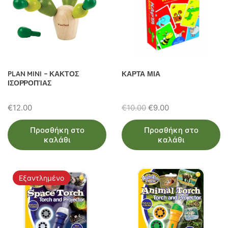
PLAN MINI – ΚΑΚΤΟΣ
ΚΑΡΤΑ ΜΙΑ
ΙΣΟΡΡΟΠΊΑΣ
Original
Η
€
12.00
€
10.00
€
9.00
price
τρέχουσα
Προσθήκη στο
Προσθήκη στο
was:
τιμή
καλάθι
καλάθι
€10.00.
είναι:
€9.00.
Εξαντλημένο