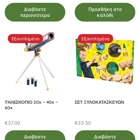
price
τρέχουσα
Διαβάστε
Προσθήκη στο
was:
τιμή
περισσότερα
καλάθι
€21.00.
είναι:
€19.00.
Εξαντλημένο
Εξαντλημένο
ΤΗΛΕΣΚΟΠΙΟ 20x – 40x –
ΣΕΤ ΞΥΛΟΚΑΤΑΣΚΕΥΩΝ
60x
€
37.00
€
33.50
Διαβάστε
Διαβάστε