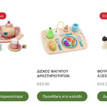
νο
Εξ
ΔΙΣΚΟΣ ΦΑΓΗΤΟΥ
ΦΟΥΡ
ΔΡΑΣΤΗΡΙΟΤΗΤΩΝ
ΑΞΕΣ
€
53.00
€
43.
 περισσότερα
Προσθήκη στο καλάθι
Δι