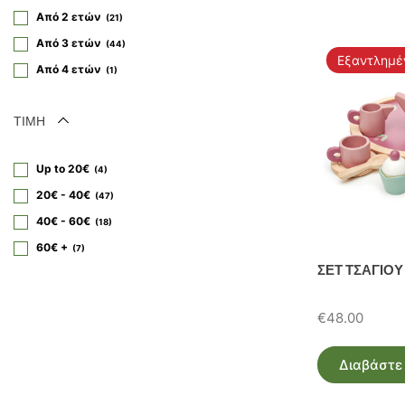
Από 2 ετών
21
Από 3 ετών
44
Εξαντλημέ
Από 4 ετών
1
ΤΙΜΗ
Up to 20€
4
20€ - 40€
47
40€ - 60€
18
60€ +
7
ΣΕΤ ΤΣΑΓΙΟΥ
€
48.00
Διαβάστε