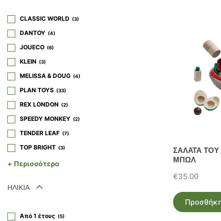
CLASSIC WORLD
3
DANTOY
4
JOUECO
6
KLEIN
3
MELISSA & DOUG
4
PLAN TOYS
33
REX LONDON
2
SPEEDY MONKEY
2
TENDER LEAF
7
TOP BRIGHT
3
ΣΑΛΑΤΑ ΤΟΥ 
ΜΠΩΛ
VILAC
+ Περισσότερα
6
€
35.00
WONDERWORLD
1
ΗΛΙΚΙΑ
Προσθήκη
Από 1 έτους
5