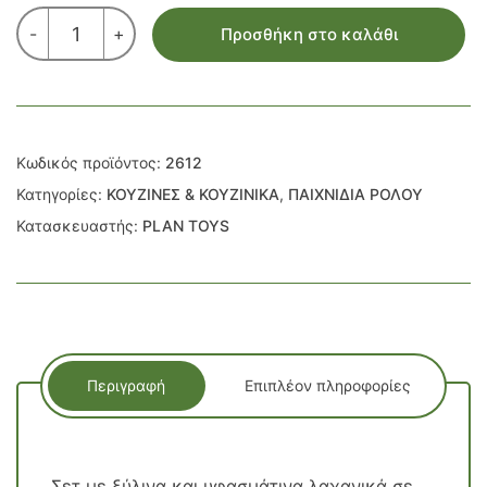
ΣΑΛΑΤΑ
-
+
Προσθήκη στο καλάθι
ΤΟΥ
ΣΕΦ
ΣΕ
ΞΥΛΙΝΟ
ΜΠΩΛ
ποσότητα
Κωδικός προϊόντος:
2612
Κατηγορίες:
ΚΟΥΖΙΝΕΣ & ΚΟΥΖΙΝΙΚΑ
,
ΠΑΙΧΝΙΔΙΑ ΡΟΛΟΥ
Κατασκευαστής:
PLAN TOYS
Περιγραφή
Επιπλέον πληροφορίες
Σετ με ξύλινα και υφασμάτινα λαχανικά σε